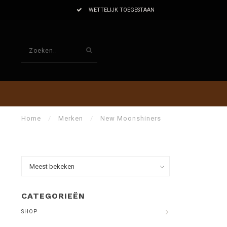
WETTELIJK TOEGESTAAN
Home
/
Merken
/
New Moonshiners
CATEGORIEËN
SHOP