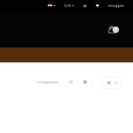
ALLES OP SMAAK
EUR
Inloggen
0
0 Producten