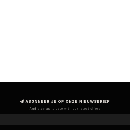
ABONNEER JE OP ONZE NIEUWSBRIEF
And stay up to date with our latest offers