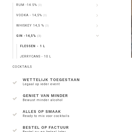
RUM -14.5%
(3)
VODKA - 14,5%
(3)
WHISKEY 14,5 %
(3)
GIN -14,5%
(3)
FLESSEN - 1 L
JERRYCANS - 10 L
COCKTAILS
WETTELIJK TOEGESTAAN
Legaal op ieder event
GENIET VAN MINDER
Bewust minder alcohol
ALLES OP SMAAK
Ready to mix voor cocktails
BESTEL OP FACTUUR
Bestel nu en betaal later