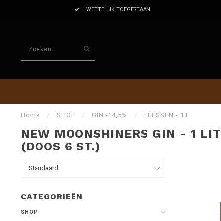
WETTELIJK TOEGESTAAN
Home
/
SHOP
/
GIN -14,5%
/
FLESSEN - 1 L
NEW MOONSHINERS GIN - 1 LI
(DOOS 6 ST.)
CATEGORIEËN
SHOP