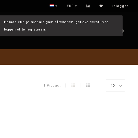
ALLES OP SMAAK
EUR
Inloggen
Helaas kun je niet als gast afrekenen, gelieve eerst in te
loggen of te registeren.
0
1 Product