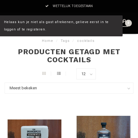
WETTELIJK TOEGESTAAN
Helaas kun je niet als gast afrekenen, gelieve eerst in te
0
loggen of te registeren.
Home
/
Tags
/
cocktails
PRODUCTEN GETAGD MET
COCKTAILS