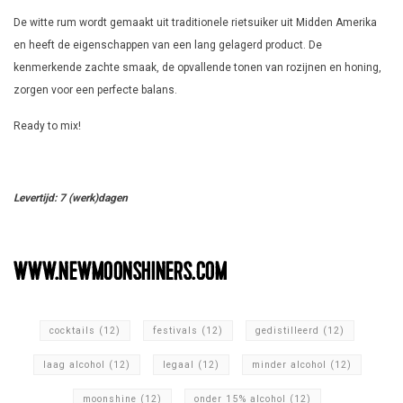
De witte rum wordt gemaakt uit traditionele rietsuiker uit Midden Amerika
en heeft de eigenschappen van een lang gelagerd product. De
kenmerkende zachte smaak, de opvallende tonen van rozijnen en honing,
zorgen voor een perfecte balans.
Ready to mix!
Levertijd: 7 (werk)dagen
cocktails
(12)
festivals
(12)
gedistilleerd
(12)
laag alcohol
(12)
legaal
(12)
minder alcohol
(12)
moonshine
(12)
onder 15% alcohol
(12)