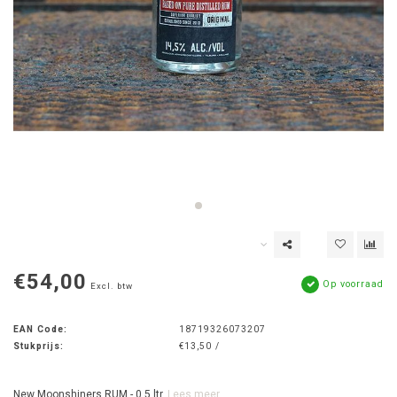
€54,00
Op voorraad
Excl. btw
EAN Code:
18719326073207
Stukprijs:
€13,50 /
New Moonshiners RUM - 0,5 ltr.
Lees meer..