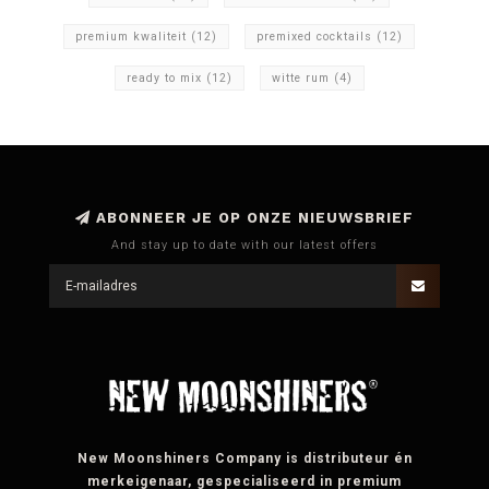
premium kwaliteit
(12)
premixed cocktails
(12)
ready to mix
(12)
witte rum
(4)
ABONNEER JE OP ONZE NIEUWSBRIEF
And stay up to date with our latest offers
New Moonshiners Company is distributeur én
merkeigenaar, gespecialiseerd in premium