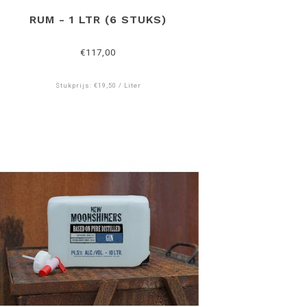
RUM - 1 LTR (6 STUKS)
€117,00
Stukprijs: €19,50 / Liter