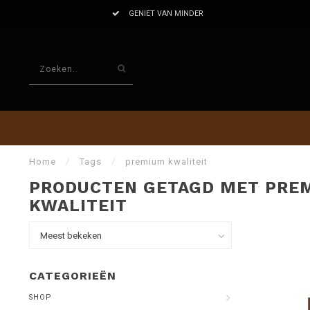
ALLES OP SMAAK
Home
/
Tags
/
premium kwaliteit
PRODUCTEN GETAGD MET PRE
KWALITEIT
CATEGORIEËN
SHOP