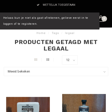
WETTELIJK TOEGESTAAN
Helaas kun je niet als gast afrekenen, gelieve eerst in te
0
loggen of te registeren.
Home
/
Tags
/
legaal
PRODUCTEN GETAGD MET
LEGAAL